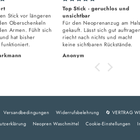
rt
Top Stick - geruchlos und
en Stick vor längeren
unsichtbar
den Oberschenkeln
Für den Neoprenanzug am Hal
den Armen. Fühlt sich
gekauft. Lässt sich gut auftrage
 und hat bisher
riecht nach nichts und macht
 funktioniert.
keine sichtbaren Rückstände.
Markmann
Anonym
Versandbedingungen
Widerrufsbelehrung
🔄 VERTRAG W
utzerklärung
Neopren Waschmittel
Cookie-Einstellungen
I