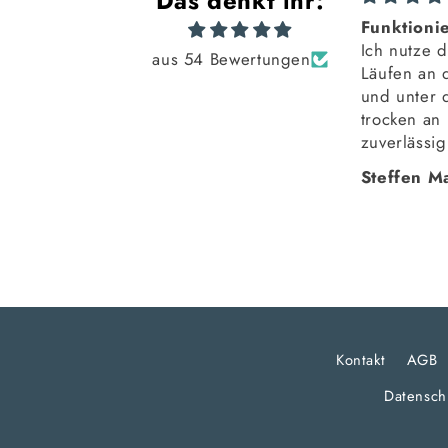
Das denkt ihr:
Robust, sieht cool aus - gefällt
Funktionie
mir!
Ich nutze d
aus 54 Bewertungen
Robust, sieht cool aus - gefällt
Läufen an 
mir!
und unter 
trocken an
zuverlässig
Anonym
Steffen 
Kontakt
AGB
Datensch