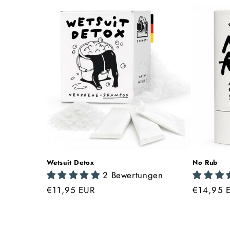
Wetsuit Detox
No Rub
2 Bewertungen
Normaler
€11,95 EUR
Normale
€14,95 
Preis
Preis