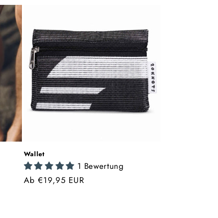
Wallet
n
1 Bewertung
Normaler
Ab €19,95 EUR
Preis