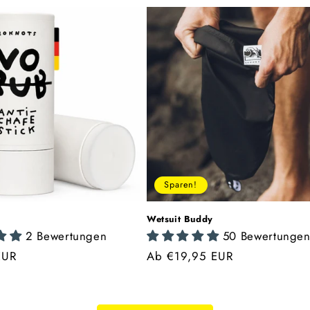
Sparen!
Wetsuit Buddy
2 Bewertungen
50 Bewertunge
r
EUR
Normaler
Verkaufspreis
Ab €19,95 EUR
Preis